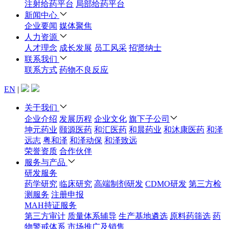
注射给药平台
局部给药平台
新闻中心
企业要闻
媒体聚焦
人力资源
人才理念
成长发展
员工风采
招贤纳士
联系我们
联系方式
药物不良反应
EN
|
关于我们
企业介绍
发展历程
企业文化
旗下子公司
坤元药业
颐源医药
和汇医药
和晨药业
和沐康医药
和泽
远志
粤和泽
和泽动保
和泽致远
荣誉资质
合作伙伴
服务与产品
研发服务
药学研究
临床研究
高端制剂研发
CDMO研发
第三方检
测服务
注册申报
MAH持证服务
第三方审计
质量体系辅导
生产基地遴选
原料药筛选
药
物警戒体系
市场推广及销售