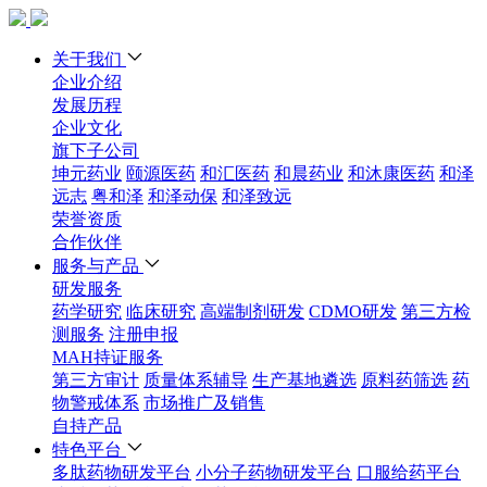
关于我们
企业介绍
发展历程
企业文化
旗下子公司
坤元药业
颐源医药
和汇医药
和晨药业
和沐康医药
和泽
远志
粤和泽
和泽动保
和泽致远
荣誉资质
合作伙伴
服务与产品
研发服务
药学研究
临床研究
高端制剂研发
CDMO研发
第三方检
测服务
注册申报
MAH持证服务
第三方审计
质量体系辅导
生产基地遴选
原料药筛选
药
物警戒体系
市场推广及销售
自持产品
特色平台
多肽药物研发平台
小分子药物研发平台
口服给药平台