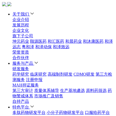
关于我们
企业介绍
发展历程
企业文化
旗下子公司
坤元药业
颐源医药
和汇医药
和晨药业
和沐康医药
和泽
远志
粤和泽
和泽动保
和泽致远
荣誉资质
合作伙伴
服务与产品
研发服务
药学研究
临床研究
高端制剂研发
CDMO研发
第三方检
测服务
注册申报
MAH持证服务
第三方审计
质量体系辅导
生产基地遴选
原料药筛选
药
物警戒体系
市场推广及销售
自持产品
特色平台
多肽药物研发平台
小分子药物研发平台
口服给药平台