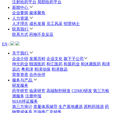
注射给药平台
局部给药平台
新闻中心
企业要闻
媒体聚焦
人力资源
人才理念
成长发展
员工风采
招贤纳士
联系我们
联系方式
药物不良反应
EN
|
关于我们
企业介绍
发展历程
企业文化
旗下子公司
坤元药业
颐源医药
和汇医药
和晨药业
和沐康医药
和泽
远志
粤和泽
和泽动保
和泽致远
荣誉资质
合作伙伴
服务与产品
研发服务
药学研究
临床研究
高端制剂研发
CDMO研发
第三方检
测服务
注册申报
MAH持证服务
第三方审计
质量体系辅导
生产基地遴选
原料药筛选
药
物警戒体系
市场推广及销售