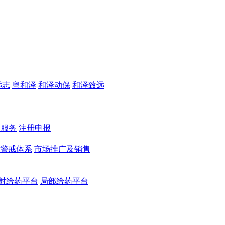
远志
粤和泽
和泽动保
和泽致远
测服务
注册申报
警戒体系
市场推广及销售
射给药平台
局部给药平台