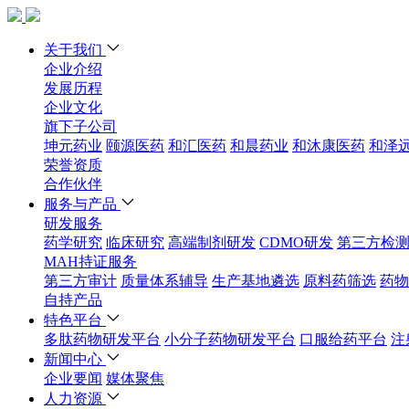
关于我们
企业介绍
发展历程
企业文化
旗下子公司
坤元药业
颐源医药
和汇医药
和晨药业
和沐康医药
和泽
荣誉资质
合作伙伴
服务与产品
研发服务
药学研究
临床研究
高端制剂研发
CDMO研发
第三方检
MAH持证服务
第三方审计
质量体系辅导
生产基地遴选
原料药筛选
药物
自持产品
特色平台
多肽药物研发平台
小分子药物研发平台
口服给药平台
注
新闻中心
企业要闻
媒体聚焦
人力资源