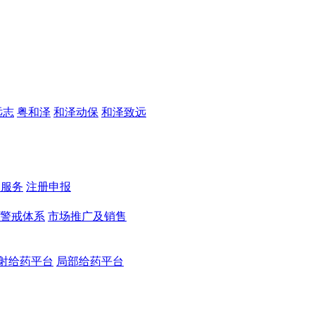
远志
粤和泽
和泽动保
和泽致远
测服务
注册申报
警戒体系
市场推广及销售
射给药平台
局部给药平台