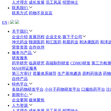
人才理念
成长发展
员工风采
招贤纳士
联系我们
联系方式
药物不良反应
EN
|
关于我们
企业介绍
发展历程
企业文化
旗下子公司
坤元药业
颐源医药
和汇医药
和晨药业
和沐康医药
和泽
荣誉资质
合作伙伴
服务与产品
研发服务
药学研究
临床研究
高端制剂研发
CDMO研发
第三方检
MAH持证服务
第三方审计
质量体系辅导
生产基地遴选
原料药筛选
药物
自持产品
特色平台
多肽药物研发平台
小分子药物研发平台
口服给药平台
注
新闻中心
企业要闻
媒体聚焦
人力资源
人才理念
成长发展
员工风采
招贤纳士