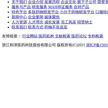
关于我们
企业介绍
发展历程
企业文化
旗下子公司
荣誉
服务与产品
研发服务
MAH持证服务
自持产品
特色平台
多肽药物研发平台
小分子药物研发平台
口服给
新闻中心
企业要闻
媒体聚焦
人力资源
人才理念
成长发展
员工风采
招贤纳士
联系我们
联系方式
药物不良反应
友情链接：
行业网站
医药机构
文献检索
医药论坛
专利检索
浙江和泽医药科技股份有限公司 版权所有(C)2021
浙ICP备1501