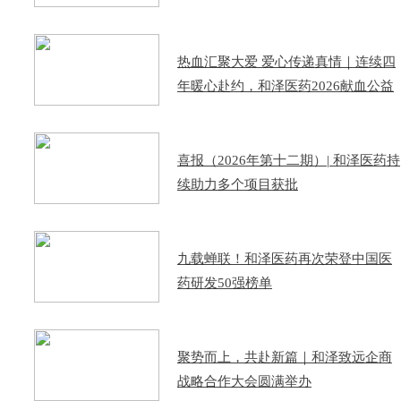
热血汇聚大爱 爱心传递真情｜连续四
年暖心赴约，和泽医药2026献血公益
活动圆满落幕
喜报（2026年第十二期）| 和泽医药持
续助力多个项目获批
九载蝉联！和泽医药再次荣登中国医
药研发50强榜单
聚势而上，共赴新篇｜和泽致远企商
战略合作大会圆满举办