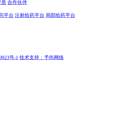
资质
合作伙伴
药平台
注射给药平台
局部给药平台
9923号-1
技术支持：予尚网络