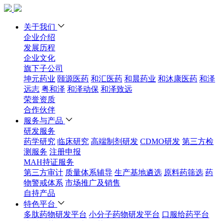
关于我们
企业介绍
发展历程
企业文化
旗下子公司
坤元药业
颐源医药
和汇医药
和晨药业
和沐康医药
和泽
远志
粤和泽
和泽动保
和泽致远
荣誉资质
合作伙伴
服务与产品
研发服务
药学研究
临床研究
高端制剂研发
CDMO研发
第三方检
测服务
注册申报
MAH持证服务
第三方审计
质量体系辅导
生产基地遴选
原料药筛选
药
物警戒体系
市场推广及销售
自持产品
特色平台
多肽药物研发平台
小分子药物研发平台
口服给药平台