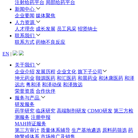
注射给药平台
局部给药平台
新闻中心
企业要闻
媒体聚焦
人力资源
人才理念
成长发展
员工风采
招贤纳士
联系我们
联系方式
药物不良反应
EN
|
关于我们
企业介绍
发展历程
企业文化
旗下子公司
坤元药业
颐源医药
和汇医药
和晨药业
和沐康医药
和泽
远志
粤和泽
和泽动保
和泽致远
荣誉资质
合作伙伴
服务与产品
研发服务
药学研究
临床研究
高端制剂研发
CDMO研发
第三方检
测服务
注册申报
MAH持证服务
第三方审计
质量体系辅导
生产基地遴选
原料药筛选
药
物警戒体系
市场推广及销售