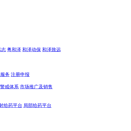
远志
粤和泽
和泽动保
和泽致远
测服务
注册申报
警戒体系
市场推广及销售
射给药平台
局部给药平台