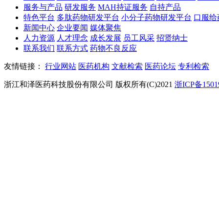
服务与产品
研发服务
MAH持证服务
自持产品
特色平台
多肽药物研发平台
小分子药物研发平台
口服给
新闻中心
企业要闻
媒体聚焦
人力资源
人才理念
成长发展
员工风采
招贤纳士
联系我们
联系方式
药物不良反应
友情链接：
行业网站
医药机构
文献检索
医药论坛
专利检索
浙江和泽医药科技股份有限公司 版权所有(C)2021
浙ICP备1501