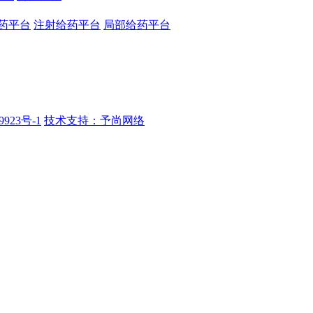
药平台
注射给药平台
局部给药平台
9923号-1
技术支持：予尚网络