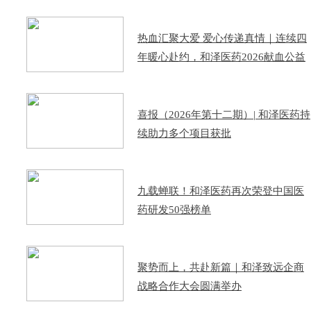
热血汇聚大爱 爱心传递真情｜连续四
年暖心赴约，和泽医药2026献血公益
活动圆满落幕
喜报（2026年第十二期）| 和泽医药持
续助力多个项目获批
九载蝉联！和泽医药再次荣登中国医
药研发50强榜单
聚势而上，共赴新篇｜和泽致远企商
战略合作大会圆满举办