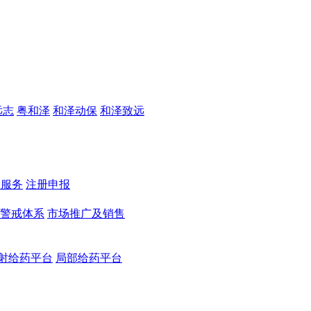
远志
粤和泽
和泽动保
和泽致远
测服务
注册申报
警戒体系
市场推广及销售
射给药平台
局部给药平台