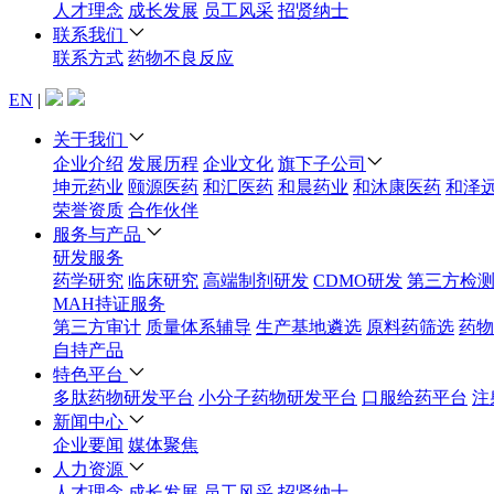
人才理念
成长发展
员工风采
招贤纳士
联系我们
联系方式
药物不良反应
EN
|
关于我们
企业介绍
发展历程
企业文化
旗下子公司
坤元药业
颐源医药
和汇医药
和晨药业
和沐康医药
和泽
荣誉资质
合作伙伴
服务与产品
研发服务
药学研究
临床研究
高端制剂研发
CDMO研发
第三方检
MAH持证服务
第三方审计
质量体系辅导
生产基地遴选
原料药筛选
药物
自持产品
特色平台
多肽药物研发平台
小分子药物研发平台
口服给药平台
注
新闻中心
企业要闻
媒体聚焦
人力资源
人才理念
成长发展
员工风采
招贤纳士