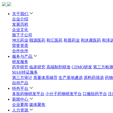
关于我们
企业介绍
发展历程
企业文化
旗下子公司
坤元药业
颐源医药
和汇医药
和晨药业
和沐康医药
和泽
荣誉资质
合作伙伴
服务与产品
研发服务
药学研究
临床研究
高端制剂研发
CDMO研发
第三方检
MAH持证服务
第三方审计
质量体系辅导
生产基地遴选
原料药筛选
药物
自持产品
特色平台
多肽药物研发平台
小分子药物研发平台
口服给药平台
注
新闻中心
企业要闻
媒体聚焦
人力资源