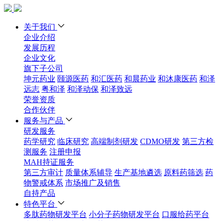
关于我们
企业介绍
发展历程
企业文化
旗下子公司
坤元药业
颐源医药
和汇医药
和晨药业
和沐康医药
和泽
远志
粤和泽
和泽动保
和泽致远
荣誉资质
合作伙伴
服务与产品
研发服务
药学研究
临床研究
高端制剂研发
CDMO研发
第三方检
测服务
注册申报
MAH持证服务
第三方审计
质量体系辅导
生产基地遴选
原料药筛选
药
物警戒体系
市场推广及销售
自持产品
特色平台
多肽药物研发平台
小分子药物研发平台
口服给药平台