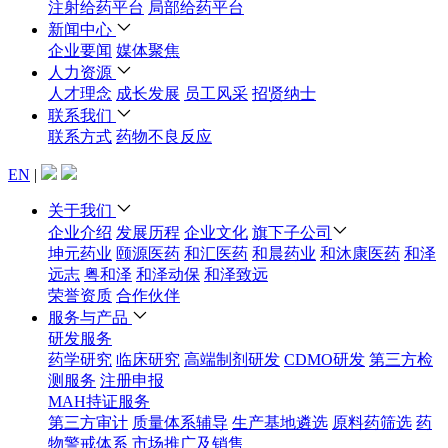
注射给药平台
局部给药平台
新闻中心
企业要闻
媒体聚焦
人力资源
人才理念
成长发展
员工风采
招贤纳士
联系我们
联系方式
药物不良反应
EN
|
关于我们
企业介绍
发展历程
企业文化
旗下子公司
坤元药业
颐源医药
和汇医药
和晨药业
和沐康医药
和泽
远志
粤和泽
和泽动保
和泽致远
荣誉资质
合作伙伴
服务与产品
研发服务
药学研究
临床研究
高端制剂研发
CDMO研发
第三方检
测服务
注册申报
MAH持证服务
第三方审计
质量体系辅导
生产基地遴选
原料药筛选
药
物警戒体系
市场推广及销售